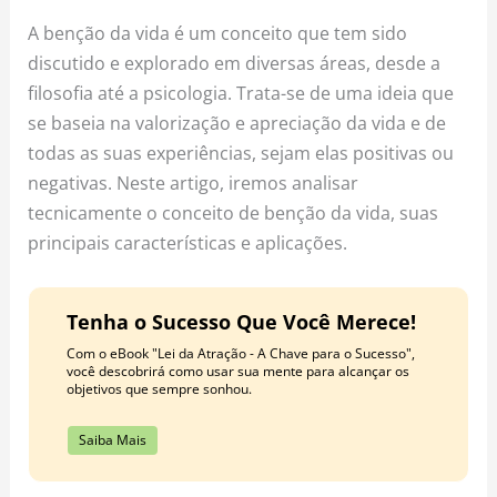
o
r
e
A benção da vida é um conceito que tem sido
k
a
s
discutido e explorado em diversas áreas, desde a
m
t
filosofia até a psicologia. Trata-se de uma ideia que
se baseia na valorização e apreciação da vida e de
todas as suas experiências, sejam elas positivas ou
negativas. Neste artigo, iremos analisar
tecnicamente o conceito de benção da vida, suas
principais características e aplicações.
Tenha o Sucesso Que Você Merece!
Com o eBook "Lei da Atração - A Chave para o Sucesso",
você descobrirá como usar sua mente para alcançar os
objetivos que sempre sonhou.
Saiba Mais