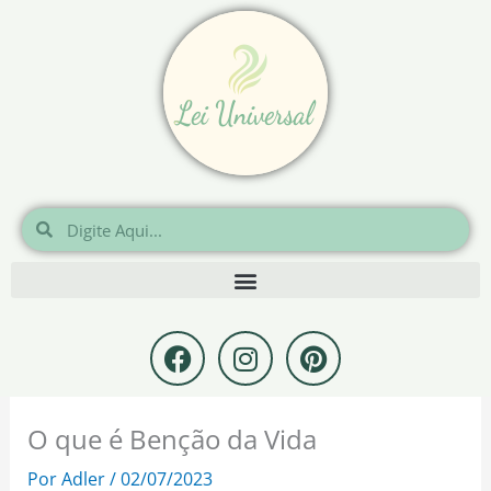
Ir
para
o
conteúdo
Pesquisar
Pesquisar
F
I
P
a
n
i
c
s
n
e
t
t
O que é Benção da Vida
b
a
e
o
g
r
Por
Adler
/
02/07/2023