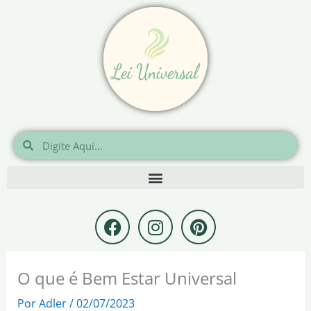
Ir
para
o
conteúdo
Pesquisar
Pesquisar
F
I
P
a
n
i
c
s
n
e
t
t
O que é Bem Estar Universal
b
a
e
o
g
r
Por
Adler
/
02/07/2023