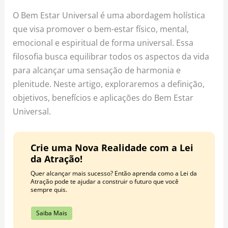
o
r
e
O Bem Estar Universal é uma abordagem holística
k
a
s
que visa promover o bem-estar físico, mental,
m
t
emocional e espiritual de forma universal. Essa
filosofia busca equilibrar todos os aspectos da vida
para alcançar uma sensação de harmonia e
plenitude. Neste artigo, exploraremos a definição,
objetivos, benefícios e aplicações do Bem Estar
Universal.
Crie uma Nova Realidade com a Lei
da Atração!
Quer alcançar mais sucesso? Então aprenda como a Lei da
Atração pode te ajudar a construir o futuro que você
sempre quis.
Saiba Mais