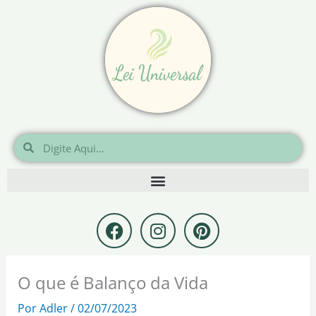
Ir
para
o
conteúdo
Pesquisar
Pesquisar
F
I
P
a
n
i
c
s
n
e
t
t
O que é Balanço da Vida
b
a
e
o
g
r
Por
Adler
/
02/07/2023