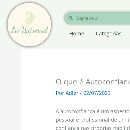
Ir
para
Pesquisar
Pesquisar
o
conteúdo
Home
Categorias
O que é Autoconfian
Por
Adler
/
02/07/2023
A autoconfiança é um aspect
pessoal e profissional de um 
confiança nas próprias habili