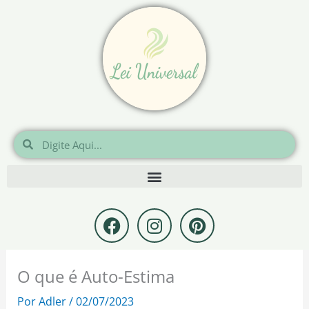
Ir
para
o
conteúdo
Pesquisar
Pesquisar
F
I
P
a
n
i
c
s
n
e
t
t
O que é Auto-Estima
b
a
e
o
g
r
Por
Adler
/
02/07/2023