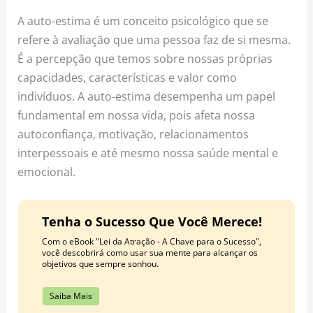
o
r
e
A auto-estima é um conceito psicológico que se
k
a
s
refere à avaliação que uma pessoa faz de si mesma.
m
t
É a percepção que temos sobre nossas próprias
capacidades, características e valor como
indivíduos. A auto-estima desempenha um papel
fundamental em nossa vida, pois afeta nossa
autoconfiança, motivação, relacionamentos
interpessoais e até mesmo nossa saúde mental e
emocional.
Tenha o Sucesso Que Você Merece!
Com o eBook "Lei da Atração - A Chave para o Sucesso",
você descobrirá como usar sua mente para alcançar os
objetivos que sempre sonhou.
Saiba Mais