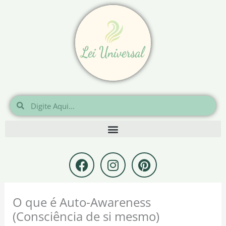
Ir
para
o
conteúdo
Pesquisar
Pesquisar
F
I
P
a
n
i
c
s
n
e
t
t
O que é Auto-Awareness
b
a
e
(Consciência de si mesmo)
o
g
r