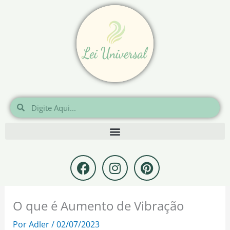
Ir
para
o
conteúdo
Pesquisar
Pesquisar
F
I
P
a
n
i
c
s
n
e
t
t
O que é Aumento de Vibração
b
a
e
o
g
r
Por
Adler
/
02/07/2023