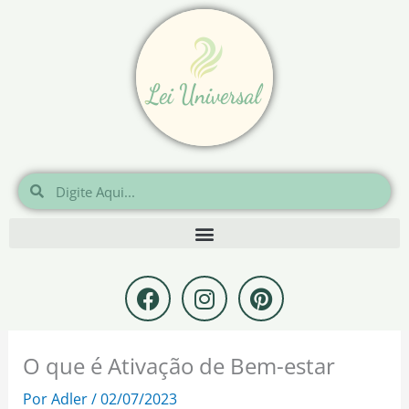
Ir
para
o
conteúdo
Pesquisar
Pesquisar
F
I
P
a
n
i
c
s
n
e
t
t
O que é Ativação de Bem-estar
b
a
e
o
g
r
Por
Adler
/
02/07/2023