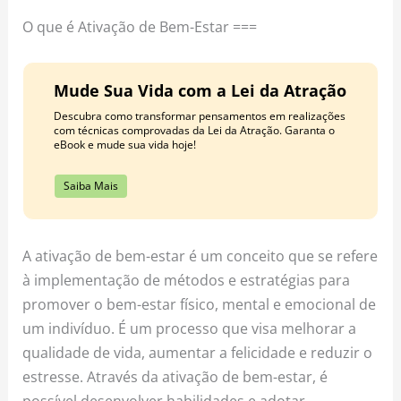
o
r
e
O que é Ativação de Bem-Estar ===
k
a
s
m
t
Mude Sua Vida com a Lei da Atração
Descubra como transformar pensamentos em realizações
com técnicas comprovadas da Lei da Atração. Garanta o
eBook e mude sua vida hoje!
Saiba Mais
A ativação de bem-estar é um conceito que se refere
à implementação de métodos e estratégias para
promover o bem-estar físico, mental e emocional de
um indivíduo. É um processo que visa melhorar a
qualidade de vida, aumentar a felicidade e reduzir o
estresse. Através da ativação de bem-estar, é
possível desenvolver habilidades e adotar