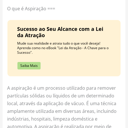
o
r
e
O que é Aspiração ===
k
a
s
m
t
Sucesso ao Seu Alcance com a Lei
da Atração
Mude sua realidade e atraia tudo o que você deseja!
Aprenda como no eBook "Lei da Atração - A Chave para o
Sucesso".
Saiba Mais
A aspiração é um processo utilizado para remover
partículas sólidas ou líquidos de um determinado
local, através da aplicação de vácuo. É uma técnica
amplamente utilizada em diversas áreas, incluindo
indústrias, hospitais, limpeza doméstica e
automotiva. A aspiração é realizada por meio de