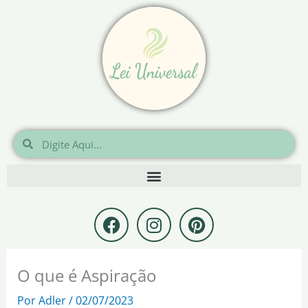
Ir
para
o
conteúdo
Pesquisar
Pesquisar
F
I
P
a
n
i
c
s
n
e
t
t
O que é Aspiração
b
a
e
o
g
r
Por
Adler
/
02/07/2023