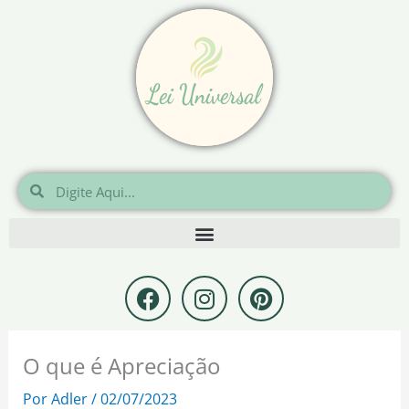
Ir
para
o
conteúdo
Pesquisar
Pesquisar
F
I
P
a
n
i
c
s
n
e
t
t
O que é Apreciação
b
a
e
o
g
r
Por
Adler
/
02/07/2023