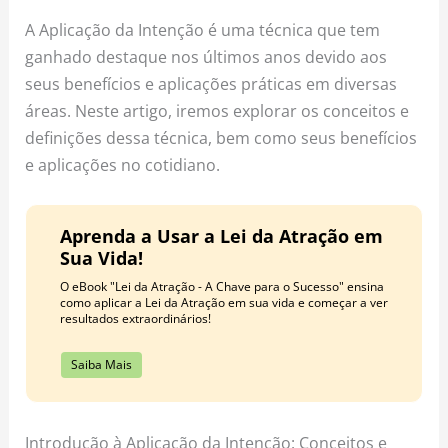
o
r
e
A Aplicação da Intenção é uma técnica que tem
k
a
s
ganhado destaque nos últimos anos devido aos
m
t
seus benefícios e aplicações práticas em diversas
áreas. Neste artigo, iremos explorar os conceitos e
definições dessa técnica, bem como seus benefícios
e aplicações no cotidiano.
Aprenda a Usar a Lei da Atração em
Sua Vida!
O eBook "Lei da Atração - A Chave para o Sucesso" ensina
como aplicar a Lei da Atração em sua vida e começar a ver
resultados extraordinários!
Saiba Mais
Introdução à Aplicação da Intenção: Conceitos e