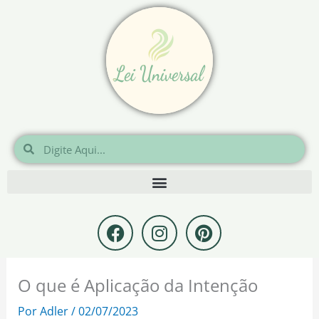
Ir
para
o
conteúdo
Pesquisar
Pesquisar
F
I
P
a
n
i
c
s
n
e
t
t
O que é Aplicação da Intenção
b
a
e
o
g
r
Por
Adler
/
02/07/2023