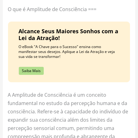
o
r
e
O que é Amplitude de Consciência ===
k
a
s
m
t
Alcance Seus Maiores Sonhos com a
Lei da Atração!
O eBook "A Chave para o Sucesso" ensina como
manifestar seus desejos. Aplique a Lei da Atração e veja
sua vida se transformar!
Saiba Mais
A Amplitude de Consciência é um conceito
fundamental no estudo da percepção humana e da
consciência. Refere-se à capacidade do indivíduo de
expandir sua consciência além dos limites da
percepção sensorial comum, permitindo uma
compreensão mais profunda e abrangente da