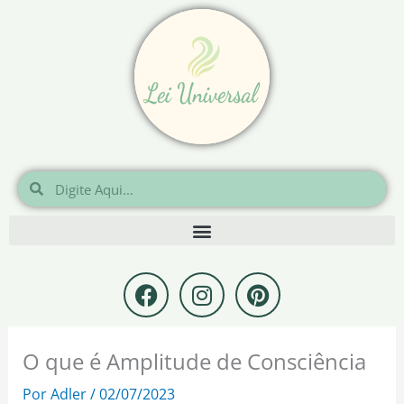
Ir
para
o
conteúdo
Pesquisar
Pesquisar
F
I
P
a
n
i
c
s
n
e
t
t
O que é Amplitude de Consciência
b
a
e
o
g
r
Por
Adler
/
02/07/2023