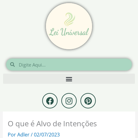
Ir
para
o
conteúdo
Pesquisar
Pesquisar
F
I
P
a
n
i
c
s
n
e
t
t
O que é Alvo de Intenções
b
a
e
o
g
r
Por
Adler
/
02/07/2023