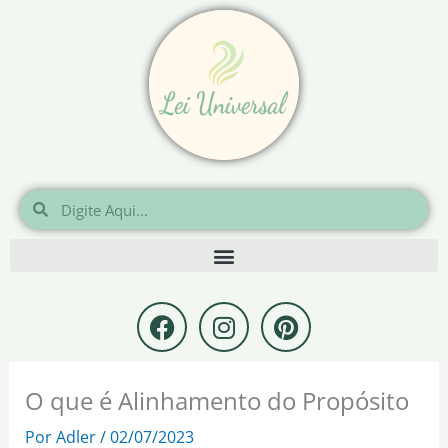
Ir
para
o
conteúdo
Pesquisar
Pesquisar
F
I
P
a
n
i
c
s
n
e
t
t
O que é Alinhamento do Propósito
b
a
e
o
g
r
Por
Adler
/
02/07/2023