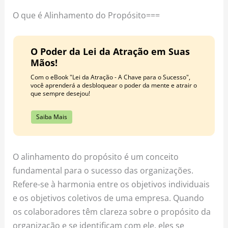
o
r
e
O que é Alinhamento do Propósito===
k
a
s
m
t
O Poder da Lei da Atração em Suas
Mãos!
Com o eBook "Lei da Atração - A Chave para o Sucesso",
você aprenderá a desbloquear o poder da mente e atrair o
que sempre desejou!
Saiba Mais
O alinhamento do propósito é um conceito
fundamental para o sucesso das organizações.
Refere-se à harmonia entre os objetivos individuais
e os objetivos coletivos de uma empresa. Quando
os colaboradores têm clareza sobre o propósito da
organização e se identificam com ele, eles se