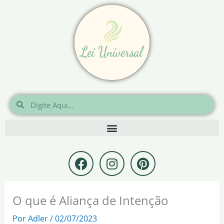
Ir
para
o
conteúdo
Pesquisar
Pesquisar
F
I
P
a
n
i
c
s
n
e
t
t
O que é Aliança de Intenção
b
a
e
o
g
r
Por
Adler
/
02/07/2023