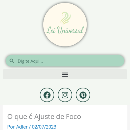
Ir
para
o
conteúdo
Pesquisar
Pesquisar
F
I
P
a
n
i
c
s
n
e
t
t
O que é Ajuste de Foco
b
a
e
o
g
r
Por
Adler
/
02/07/2023