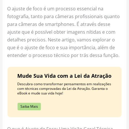
o
r
e
O ajuste de foco é um processo essencial na
k
a
s
fotografia, tanto para câmeras profissionais quanto
m
t
para câmeras de smartphones. É através desse
ajuste que é possível obter imagens nítidas e com
detalhes precisos. Neste artigo, vamos explorar o
que é o ajuste de foco e sua importância, além de
entender o processo técnico por trás dessa função.
Mude Sua Vida com a Lei da Atração
Descubra como transformar pensamentos em realizações
com técnicas comprovadas da Lei da Atração. Garanta o
eBook e mude sua vida hoje!
Saiba Mais
O que é Ajuste de Foco: Uma Visão Geral Técnica